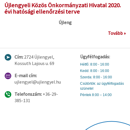
Újlengyeli Közös Önkormányzati Hivatal 2020.
évi hatósági ellenőrzési terve
Újleng
Tovább »
Ügyfélfogadás:
Cím:
2724 Újlengyel,
Kossuth Lajous u. 69
Hétfő: 8:00 - 16:00
Kedd: 8:00 - 16:00
E-mail cím:
Szerda: 8:00 - 16:00
ujlengyel@ujlengyel.hu
Csütörtök: az ügyfélfogadás
szünetel
Telefonszám:
+36-29-
Péntek 8:00 – 14:00
385-131