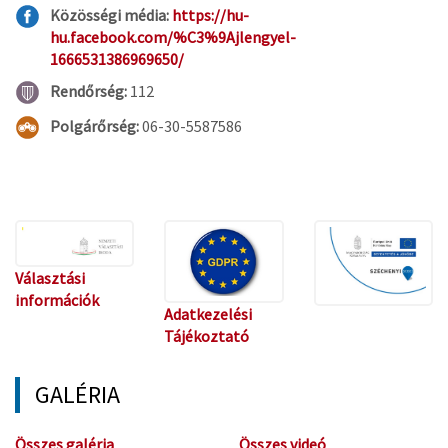
Közösségi média:
https://hu-
hu.facebook.com/%C3%9Ajlengyel-
1666531386969650/
Rendőrség:
112
Polgárőrség:
06-30-5587586
Választási
információk
Adatkezelési
Tájékoztató
GALÉRIA
Összes galéria
Összes videó