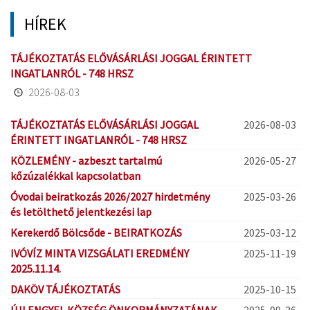
HÍREK
TÁJÉKOZTATÁS ELŐVÁSÁRLÁSI JOGGAL ÉRINTETT
INGATLANRÓL - 748 HRSZ
2026-08-03
TÁJÉKOZTATÁS ELŐVÁSÁRLÁSI JOGGAL
2026-08-03
ÉRINTETT INGATLANRÓL - 748 HRSZ
KÖZLEMÉNY - azbeszt tartalmú
2026-05-27
kőzúzalékkal kapcsolatban
Óvodai beiratkozás 2026/2027 hirdetmény
2025-03-26
és letölthető jelentkezési lap
Kerekerdő Bölcsőde - BEIRATKOZÁS
2025-03-12
IVÓVÍZ MINTA VIZSGÁLATI EREDMÉNY
2025-11-19
2025.11.14.
DAKÖV TÁJÉKOZTATÁS
2025-10-15
ÚJLENGYEL KÖZSÉG ÖNKORMÁNYZATÁNAK
2025-09-26