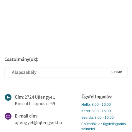
Csatolmány(ok):
Alapszabály
6.13 MB
Ügyfélfogadás:
Cím:
2724 Újlengyel,
Kossuth Lajous u. 69
Hétfő: 8:00 - 16:00
Kedd: 8:00 - 16:00
E-mail cím:
Szerda: 8:00 - 16:00
ujlengyel@ujlengyel.hu
Csütörtök: az ügyfélfogadás
szünetel