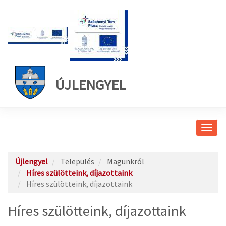
ÚJLENGYEL
Navig
átkap
Újlengyel
Település
Magunkról
Híres szülötteink, díjazottaink
Híres szülötteink, díjazottaink
Híres szülötteink, díjazottaink