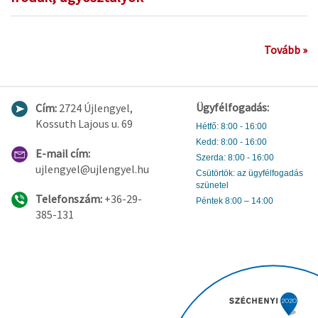
Tovább »
Ügyfélfogadás:
Cím:
2724 Újlengyel,
Kossuth Lajous u. 69
Hétfő: 8:00 - 16:00
Kedd: 8:00 - 16:00
E-mail cím:
Szerda: 8:00 - 16:00
ujlengyel@ujlengyel.hu
Csütörtök: az ügyfélfogadás
szünetel
Telefonszám:
+36-29-
Péntek 8:00 – 14:00
385-131