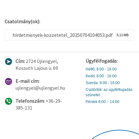
Csatolmány(ok):
hirdetmenyek-kozzetetel_20250704104053.pdf
5.11 MB
Ügyfélfogadás:
Cím:
2724 Újlengyel,
Kossuth Lajous u. 69
Hétfő: 8:00 - 16:00
Kedd: 8:00 - 16:00
E-mail cím:
Szerda: 8:00 - 16:00
ujlengyel@ujlengyel.hu
Csütörtök: az ügyfélfogadás
szünetel
Telefonszám:
+36-29-
Péntek 8:00 – 14:00
385-131